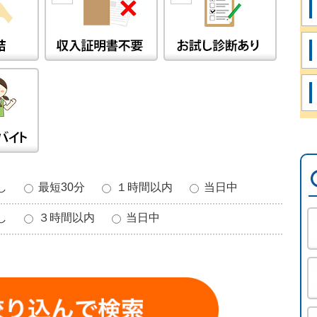
無し
最短30分
１時間以内
当日中
無し
３時間以内
当日中