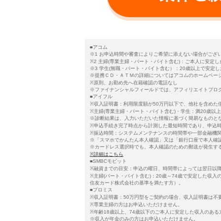
■アコム
※1 お申込時間や審査によりご希望に添えない場合がござ
※2 主婦(専業主婦・パート・バイト含む)：ご本人に安
※3 学生(無職・パート・バイト含む）：20歳以上で安定
※提携ＣＤ・ＡＴＭの詳細についてはアコムのホームペー
※原則、お勤め先へ在籍確認の電話なし
※ファイナンシャルフィールドでは、アフィリエイトプロ
■アイフル
※収入証明書：利用限度額が50万円以下で、他社を含めた
※主婦(専業主婦・パート・バイト含む)・学生：満20歳
※診断結果は、入力いただいた情報に基づく簡易なものと
※申込手続き完了時点から計測した最短時間であり、申込
※振込時間：システムメンテナンスの時間帯や一部金融機
※「スマホでかんたん本人確認」又は「銀行口座で本人確
※カードレス選択時でも、本人確認のための郵送が発生す
※詳細はこちら
■SMBCモビット
※融資までの目安：申込の曜日、時間帯によっては翌日以
※主婦(パート・バイト含む)：20歳～74歳で安定した収
住友カード株式会社の基準を満たす方）。
■プロミス
※収入証明書：50万円型をご契約の場合、収入証明書は不
※専業主婦の方はお申込いただけません。
※年齢18歳以上、74歳以下のご本人に安定した収入のあ
※収入が年金のみの方はお申込いただけません。