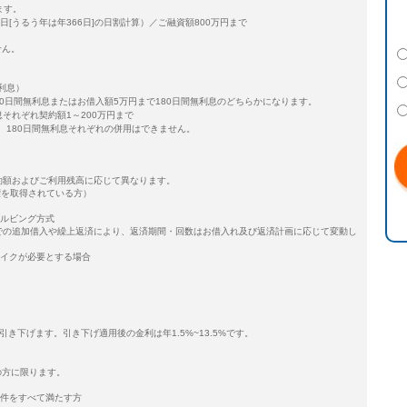
ます。
365日[うるう年は年366日]の日割計算）／ご融資額800万円まで
せん。
利息）
0日間無利息またはお借入額5万円まで180日間無利息のどちらかになります。
息それぞれ契約額1～200万円まで
）、180日間無利息それぞれの併用はできません。
ご契約額およびご利用残高に応じて異なります。
権を取得されている方）
ボルビング方式
囲内での追加借入や繰上返済により、返済期間・回数はお借入れ及び返済計画に応じて変動し
レイクが必要とする場合
き下げます。引き下げ適用後の金利は年1.5%~13.5%です。
の方に限ります。
条件をすべて満たす方