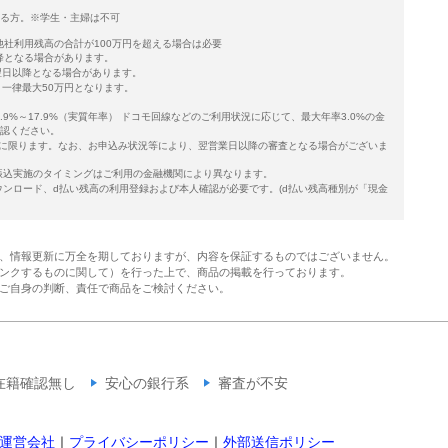
ある方。※学生・主婦は不可
他社利用残高の合計が100万円を超える場合は必要
降となる場合があります。
翌日以降となる場合があります。
一律最大50万円となります。
利 3.9%～17.9%（実質年率） ドコモ回線などのご利用状況に応じて、最大年率3.0%の金
確認ください。
込みに限ります。なお、お申込み状況等により、翌営業日以降の審査となる場合がございま
振込実施のタイミングはご利用の金融機関により異なります。
ウンロード、d払い残高の利用登録および本人確認が必要です。(d払い残高種別が「現金
、情報更新に万全を期しておりますが、内容を保証するものではございません。
ンクするものに関して）を行った上で、商品の掲載を行っております。
ご自身の判断、責任で商品をご検討ください。
在籍確認無し
安心の銀行系
審査が不安
運営会社
｜
プライバシーポリシー
｜
外部送信ポリシー