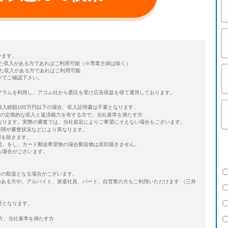
います。
定した収入がある方であればご利用可能（※専業主婦は除く）
した収入がある方であればご利用可能
ジでご確認下さい。
グラムを利用し、アコム社から委託を受け広告収益を得て運用しております。
借入総額100万円以下の場合、収入証明書は不要となります。
以上の定期的な収入と返済能力を有する方で、当社基準を満たす方
なります。実際の審査では、当社規定によりご希望にそえない場合もございます。
時間や審査状況などにより異なります。
関を除きます。
認」をし、カード郵送希望無の場合郵送物は原則届きません。
る場合がございます。
降の取扱となる場合がございます。
入のある方や、アルバイト、派遣社員、パート、自営業の方もご利用いただけます （三井
要となります。
る方、当社基準を満たす方