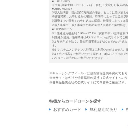
■三菱UFJ銀行
※主婦(専業主婦・パート・バイト含む)：安定した収入の
■ORIX MONEY
※収入証明書：契約額50万円超の場合、もしくは借入額と
※審査時間：お申し込みの曜日、時間帯によっては翌日以
※融資までの目安：お申し込みの曜日、時間帯によっては
※個人事業主：個人事業主の方の新規入会時のご契約枠は、
■dスマホローン
※1 優遇適用後金利 0.9%～17.9%（実質年率）/基準金
利優遇が適用。適用条件はdスマホローン公式サイトでご
※2 年末年始を除く。最短即日審査は17:00までのお申
す。
※3 システムメンテナンス時間はご利用いただけません。
※4 d払い残高をご利用いただく場合は、d払いアプリのダ
バリュー」の方のみご利用いただけます。）
※キャッシングフィールドは最新情報提供を努めており
※当サイトは各社と情報掲載の提携（公式サイトへのリ
※各商品提供会社の公式サイトにて内容をご確認頂き、
特徴からカードローンを探す
おすすめカード
無利息期間あり