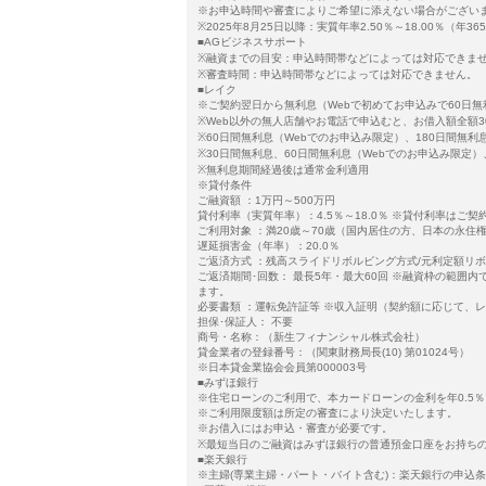
※お申込時間や審査によりご希望に添えない場合がござい
※2025年8月25日以降：実質年率2.50％～18.00％（年
■AGビジネスサポート
※融資までの目安：申込時間帯などによっては対応できま
※審査時間：申込時間帯などによっては対応できません。
■レイク
※ご契約翌日から無利息（Webで初めてお申込みで60日無
※Web以外の無人店舗やお電話で申込むと、お借入額全額3
※60日間無利息（Webでのお申込み限定）、180日間無利
※30日間無利息、60日間無利息（Webでのお申込み限定
※無利息期間経過後は通常金利適用
※貸付条件
ご融資額 ：1万円～500万円
貸付利率（実質年率）：4.5％～18.0％ ※貸付利率は
ご利用対象 ：満20歳～70歳（国内居住の方、日本の永住
遅延損害金（年率）：20.0％
ご返済方式 ：残高スライドリボルビング方式/元利定額リ
ご返済期間･回数： 最長5年・最大60回 ※融資枠の範
ます。
必要書類 ：運転免許証等 ※収入証明（契約額に応じて、
担保･保証人： 不要
商号・名称：（新生フィナンシャル株式会社）
貸金業者の登録番号：（関東財務局長(10) 第01024号）
※日本貸金業協会会員第000003号
■みずほ銀行
※住宅ローンのご利用で、本カードローンの金利を年0.5％引
※ご利用限度額は所定の審査により決定いたします。
※お借入にはお申込・審査が必要です。
※最短当日のご融資はみずほ銀行の普通預金口座をお持ち
■楽天銀行
※主婦(専業主婦・パート・バイト含む)：楽天銀行の申込